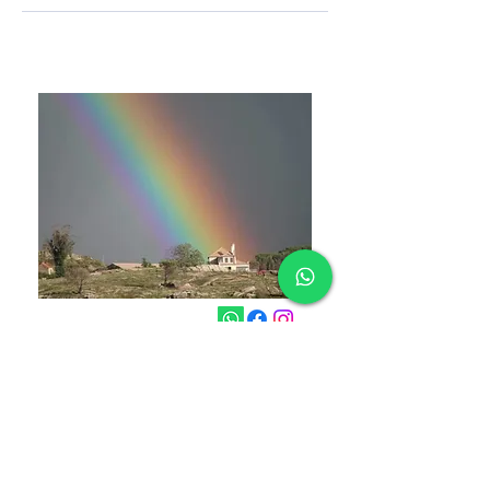
Rua do Pôr do Sol 7
6270-601 Travancinha, Seia
+351 910 162 697